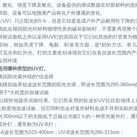
、脆化、强度下降及氧化。设备提供的测试数据在对新材料的选
帮助。设备可以地预测产品将在户外遭遇的变化。
（
UV
）只占阳光的
5
％，但是它却是造成户外产品耐用性下降的
因此在模拟阳光对材料物理性质的破坏影响时，不需要再现整个
耐候试验机之所以采用
UV
灯的原因在于它们比其他的灯管更为
影响，例如亮度下降、龟裂、剥落等方面，是*好的方法。有
可见光和红外光。灯的主要差别体现在它们在各自波长范围内产
应用环境
选用哪种类型的
UV
灯。
模拟阳光紫外线的*佳选择
地模拟临界短波波长范围的阳光光谱，即波长范围为
295-360nm
用于*大程度的加速试验
以很快地提供试验结果。它们所采用的短波长
UV
比目前地球上
大程度地加速试验，但它同时也会对某些材料造成不符和实际的
射
300nm
以下的光能低于总输出光能
2
％的一种荧光紫外灯，通
紫外灯，通常称为
UV-B
灯；
-A
波长范围为
315-400nm
；
UV-B
波长范围为
280-315nm
；