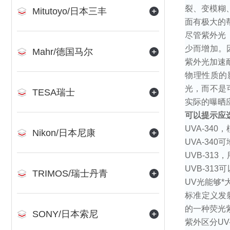
裂、变模糊
Mitutoyo/日本三丰
面有极大的
尽管紫外光
少而增加。
Mahr/德国马尔
紫外光加速
物理性质的
光，而不是
TESA瑞士
实际的曝晒
可以提示应
UVA-340
，
Nikon/日本尼康
UVA-340
可
UVB-313
，
UVB-313
可
TRIMOS/瑞士丹青
UV
光能够*
标准定义发
的一种荧光
SONY/日本索尼
紫外区分
UV