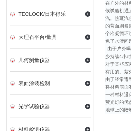
在户外的材
候试验机通
TECLOCK/日本得乐
汽。热蒸汽
的背面则暴
个冷凝循环
大理石平台/量具
免了水渍问
由于户外
少持续
4
小
几何测量仪器
对于某些应
有用的。紫
由于经常遭
表面涂装检测
将材料表面
一种材料退
荧光灯的优
光学试验仪器
地球上的陆
材料检测仪器