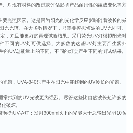
择、对现有材料的改进或评估影响产品耐用性的组成变化等方
主要光照因素。这是因为阳光的光化学反应影响随着波长的减
阳光光谱。在大多数情况下，只需要模拟短波的
UV
光即可。
稳定，并且能更好的再现试验结果。采用荧光
UV
灯模拟阳光对
几种不同的
UV
灯可供选择。大多数的这些
UV
灯主要产生紫外
生的
UV
总能量上的不同。不同的灯会产生不同的测试结果。
的光谱，
UVA-340
只产生在阳光中能找到的
UV
波长的光谱。
通常找到的
UV
光波更为强烈。尽管这些比自然波长短许多的
退化破坏。
常称为
UV-A
灯；发射
300nm
以下的光能大于总输出光能
10
％