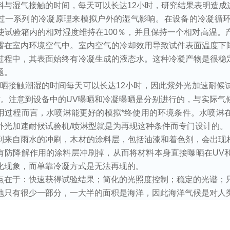
料与湿气接触的时间，每天可以长达
12
小时，研究结果表明造成
过一系列的冷凝原理来模拟户外的湿气影响。在设备的冷凝循
使试验箱内的相对湿度维持在
100
％，并且保持一个相对高温。
露在室内环境空气中。室内空气的冷却效用导致试件表面温度下
过程中，其表面始终有冷凝生成的液态水。这种冷凝产物是很稳
题。
曝晒接触潮湿的时间每天可以长达
12
小时，因此紫外光加速耐候
时。注意到设备中的
UV
曝晒和冷凝曝晒是分别进行的，与实际气
用过程而言，水喷淋能更好的模拟*终使用的环境条件。水喷淋
外光加速耐候试验机
/
喷淋型就是为再现这种条件而专门设计的。
到来自雨水的冲刷，木材的涂料层，包括油漆和着色剂，会出现
有防降解作用的涂料层冲刷掉，从而将材料本身直接曝晒在
UV
化现象，而单靠冷凝方式是无法再现的。
点在于：快速获得试验结果；简化的光照度控制；稳定的光谱；
地只有很少一部分，一大半的面积是海洋，因此海洋气候是对人