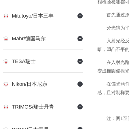
相检验检测都
首先通过原理
Mitutoyo/日本三丰
分光镜为平面
Mahr/德国马尔
入射光经反射
暗，凹凸不平
TESA瑞士
在入射光路和
变成椭圆偏振
Nikon/日本尼康
在偏光构件基础
感，且对制样
TRIMOS/瑞士丹青
注：图1至图