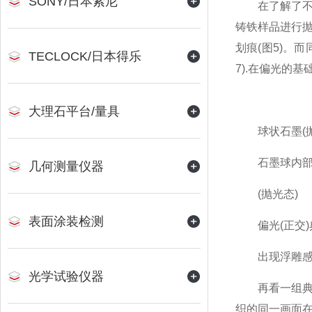
SONY/日本索尼
在了解了不同
铸铁样品进行
划痕(图5)。
TECLOCK/日本得乐
7).在偏光的
大理石平台/量具
球状石墨(抛
石墨球内部
几何测量仪器
(抛光态)
表面涂装检测
偏光(正交)典
出现浮雕感(
光学试验仪器
再看一组典型
织的同一画面