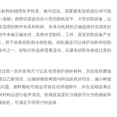
关材料的物理化学性质。换句话说，需要避免加热或任何可能
（成都）精密仪器
提供自小型切割机至中、大型切割设备，以
套适用的附件夹具和耗材。夹具与耗材的正确选择对实现良好
程中未被正确夹持，其将对切割轮，工件，甚至切割设备产生
液，用于改善切割和冷却性能。
切削液还可以保护试样和切割
条件之一。砂轮片的选择需要适当，以避免切割失效或过度的
通过统一其外形和尺寸以及包埋保护易碎材料，为后续研磨抛
要以乙醇清洗，以确保镶嵌树脂与样品的良好结合，减小树脂
现问题。磨料颗粒可能会滞留在试样缝隙中，并在后期游离出
间对样品进行超声清洗。按镶嵌温度区分镶嵌可分为热镶嵌和
镶嵌机，可满足不同用户的选择。