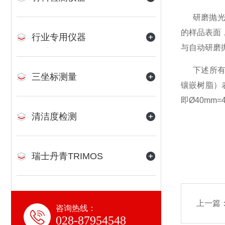
研磨抛
的样品表面
行业专用仪器
与自动研磨
下述所
三坐标测量
镶嵌树脂）
即
Ø40mm=
清洁度检测
瑞士丹青TRIMOS
上一篇
咨询热线：
028-87954548