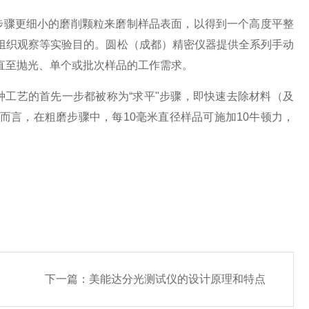
步骤更细小的磨削颗粒来磨制样品表面，以得到一个高度平整
组织观察等实验目的。
圆松（成都）精密仪器
提供全系列手动
直至抛光、单个或批次样品的工作需求。
种工艺的首先一步都被称为
“
求平
"
步骤，即快速去除材料（及
而言，在粗磨步骤中，每
10
毫米直径样品可施加
10
牛顿力，
下一篇：
美能达分光测试仪的设计原理和特点