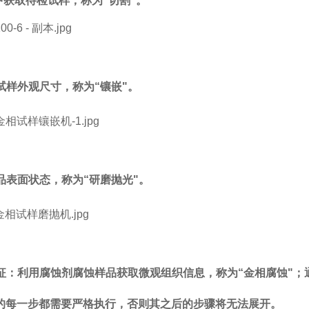
中获取待检试样，称为“切割"。
试样外观尺寸，称为
“
镶嵌
"
。
品表面状态，称为
“
研磨抛光
"
。
征：利用腐蚀剂腐蚀样品获取微观组织信息，称为
“
金相腐蚀
"
；
的每一步都需要严格执行，否则其之后的步骤将无法展开。