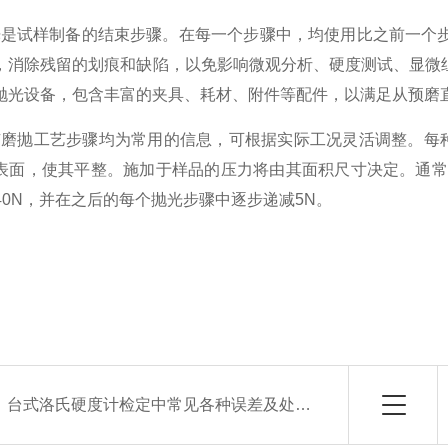
光是试样制备的结束步骤。在每一个步骤中，均使用比之前一个
，消除残留的划痕和缺陷，以免影响微观分析、硬度测试、显微
抛光设备，包含丰富的夹具、耗材、附件等配件，以满足从预磨
有磨抛工艺步骤均为常用的信息，可根据实际工况灵活调整。每
表面，使其平整。施加于样品的压力将由其面积尺寸决定。通常
40N
，并在之后的每个抛光步骤中逐步递减
5N
。
：
台式洛氏硬度计检定中常见各种误差及处理方法