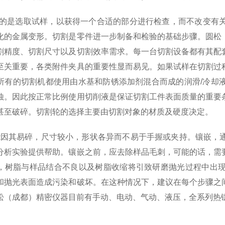
的是选取试样，以获得一个合适的部分进行检查，而不改变有
化的金属变形。切割是零件进一步制备和检验的基础步骤。圆松
割精度、切割尺寸以及切割效率需求。每一台切割设备都有其配
至关重要，各类附件夹具的重要性显而易见。如果试样在切割过
所有的切割机都使用由水基和防锈添加剂混合而成的润滑
/
冷却
蚀。因此按正常比例使用切削液是保证切割工件表面质量的重要
甚至破碎。切割轮的选择主要由切割对象的材质及硬度决定。
能因其易碎，尺寸较小，形状各异而不易于手握或夹持。镶嵌，
分析实验提供帮助。镶嵌之前，应去除样品毛刺，可能的话，需
，树脂与样品结合不良以及树脂收缩将引致研磨抛光过程中出
和抛光表面造成污染和破坏。在这种情况下，建议在每个步骤之
松（成都）精密仪器
目前有手动、电动、气动、液压，全系列热