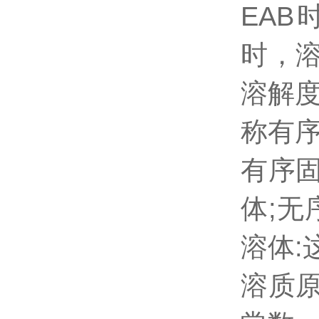
EAB
时，
溶解
称有
有序
体;
溶体
溶质