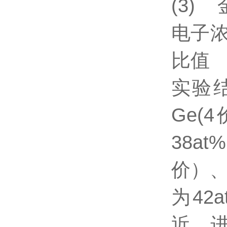
(3)
电子
比
实验结
Ge(
38a
价）、
为42
近。进