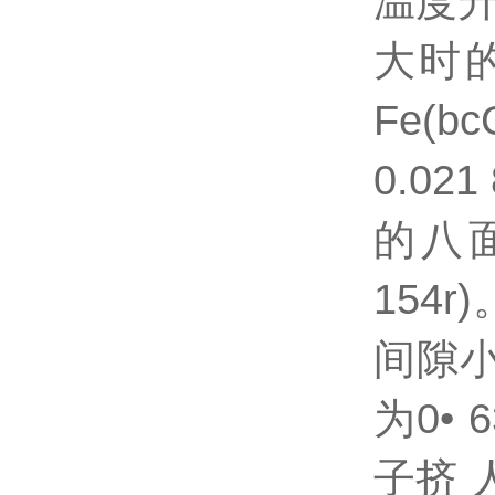
温度
大时的
Fe(b
0.02
的八面
154
间隙小
为0•
子挤 