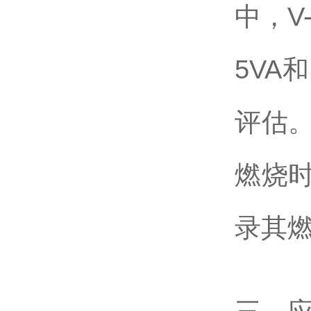
中，V
5VA
评估
燃烧
录其