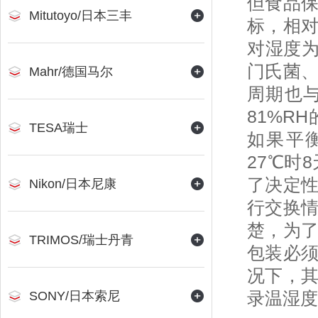
但食品
Mitutoyo/日本三丰
标，相
对湿度为
门氏菌
Mahr/德国马尔
周期也
81%R
TESA瑞士
如果平
27℃时
了决定
Nikon/日本尼康
行交换
楚，为
TRIMOS/瑞士丹青
包装必
况下，
录温湿度
SONY/日本索尼