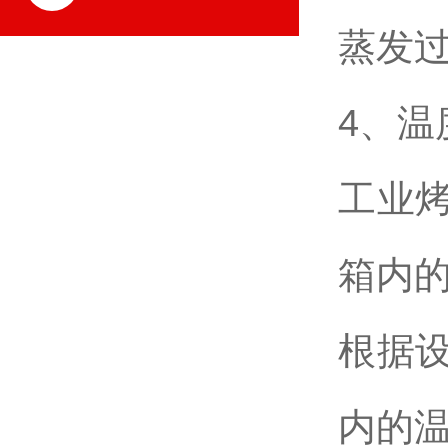
蒸发
4、
工业
箱内
根据
内的