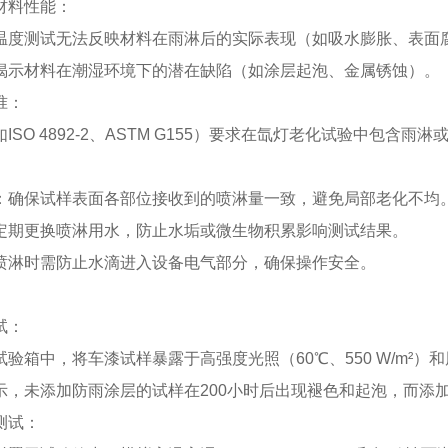
材料性能：
温度测试无法反映材料在雨淋后的实际表现（如吸水膨胀、表面
揭示材料在潮湿环境下的潜在缺陷（如涂层起泡、金属锈蚀）。
准：
ISO 4892-2、ASTM G155）要求在氙灯老化试验中包含
：确保试样表面各部位接收到的喷淋量一致，避免局部老化不均
定期更换喷淋用水，防止水垢或微生物积累影响测试结果。
喷淋时需防止水滴进入设备电气部分，确保操作安全。
试：
验箱中，将车漆试样暴露于高强度光照（60℃、550 W/m²）
示，未添加防雨涂层的试样在200小时后出现褪色和起泡，而添加
测试：