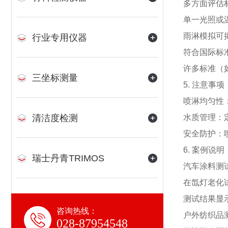
多方面评估
单一光照或
雨淋模拟可
行业专用仪器
符合国际标
许多标准（如
三坐标测量
5. 注意事项
喷淋均匀性
清洁度检测
水质管理：
安全防护：
6. 案例说明
瑞士丹青TRIMOS
汽车涂料测
在氙灯老化试
测试结果显
咨询热线：
户外纺织品
028-87954548