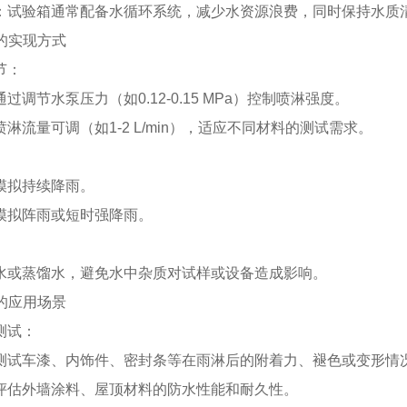
：试验箱通常配备水循环系统，减少水资源浪费，同时保持水质
拟的实现方式
节：
过调节水泵压力（如0.12-0.15 MPa）控制喷淋强度。
淋流量可调（如1-2 L/min），适应不同材料的测试需求。
模拟持续降雨。
模拟阵雨或短时强降雨。
水或蒸馏水，避免水中杂质对试样或设备造成影响。
拟的应用场景
测试：
测试车漆、内饰件、密封条等在雨淋后的附着力、褪色或变形情
评估外墙涂料、屋顶材料的防水性能和耐久性。