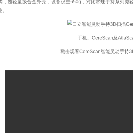
构，覆轻量级合金外壳，设备仅重650g，对比常规手持系列减
业。
手机、CereScan及Atla
戳击观看CereScan智能灵动手持