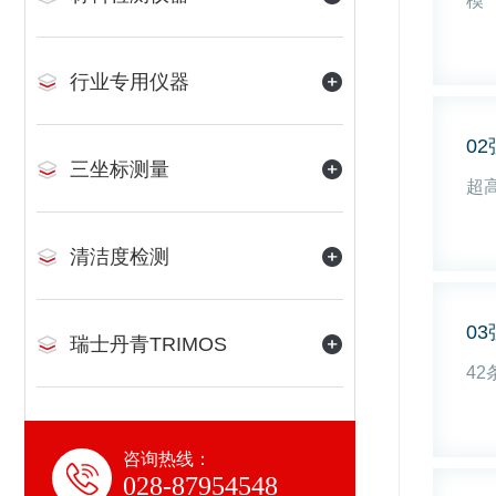
模
行业专用仪器
0
三坐标测量
超
清洁度检测
0
瑞士丹青TRIMOS
4
咨询热线：
028-87954548