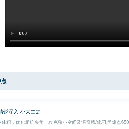
特点
1精锐深入 小大由之
你体积，优化相机夹角，攻克狭小空间及深窄槽/缝/孔类难点650