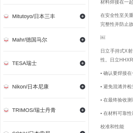
材料焊接在一
在安全性至关
Mitutoyo/日本三丰
完整性并防止
￼
Mahr/德国马尔
日立手持式X
性。日立HHX
TESA瑞士
• 确认要焊接
Nikon/日本尼康
• 避免混淆并
• 在最终验收
TRIMOS/瑞士丹青
• 在材料可靠
校准和性能