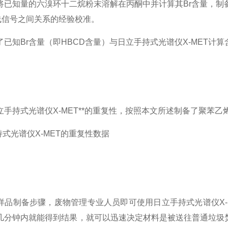
将已知量的六溴环十二烷粉末溶解在丙酮中并计算其Br含量，制备
线信号之间关系的经验校准。
了已知Br含量（即HBCD含量）与日立手持式光谱仪X-MET计
手持式光谱仪X-MET**的重复性，按照本文所述制备了聚苯乙
持式光谱仪X-MET的重复性数据
样品制备步骤，废物管理专业人员即可使用日立手持式光谱仪X-M
几分钟内就能得到结果，就可以迅速决定材料是被送往普通垃圾