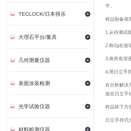
平。
TECLOCK/日本得乐
样品制备很简
1.从待测
大理石平台/量具
2.称2g在
3.将所有
几何测量仪器
4.用日立手
表面涂装检测
在分析解决
放在日立手
光学试验仪器
样品杯下方
日立手持式光
材料检测仪器