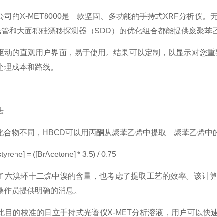
司的X-MET8000是一款坚固、多功能的手持式XRF分析仪。
线管和大面积硅漂移探测器（SDD）的优化组合都能提供废聚苯
驱动的直观用户界面，易于使用。结果可以定制，以显示对您重
处理成本和路线。
法
化合物不同，HBCD可以用丙酮从聚苯乙烯中提取，聚苯乙烯中的
rene] = ([BrAcetone] * 3.5) / 0.75
六溴环十二烷中溴的含量，也考虑了提取工艺的效率。该计算可以定义
操作员提供明确的消息。
此目的校准的日立手持式光谱仪X-MET分析溶液，用户可以快