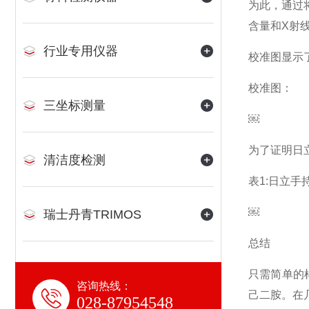
为此，通过
含量和X射
行业专用仪器
校准图显示
校准图：
三坐标测量
￼
为了证明日立
清洁度检测
表1:日立手
￼
瑞士丹青TRIMOS
总结
只需简单的
咨询热线：
己二胺。在
028-87954548