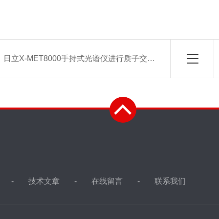
：
日立X-MET8000手持式光谱仪进行质子交换膜（PEM）铂、铱、钌、担载量分析
技术文章
在线留言
联系我们