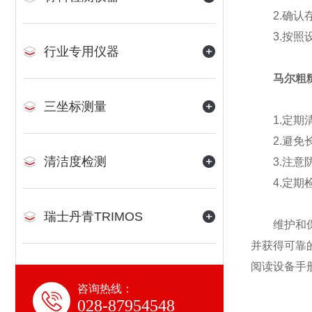
2.确认存
3.按照设
行业专用仪器
马尔粗
三坐标测量
1.定期清
2.避免长
清洁度检测
3.注意防
4.定期检
瑞士丹青TRIMOS
维护和保养
并获得可靠
阅读设备手
咨询热线：
028-87954548