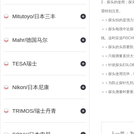
2．探头的使用：探
需特别注意。
Mitutoyo/日本三丰
＞＞探头怕的是强力
＞＞探头电缆中近探
线。这时应送FISC
Mahr/德国马尔
＞＞探头的头部要防
＞＞只能测量直径大
TESA瑞士
＞＞针状探头ESL
＞＞探头使用完毕，
＞＞为防止探针扎到
Nikon/日本尼康
＞＞探头测量时要垂
TRIMOS/瑞士丹青
上一篇：